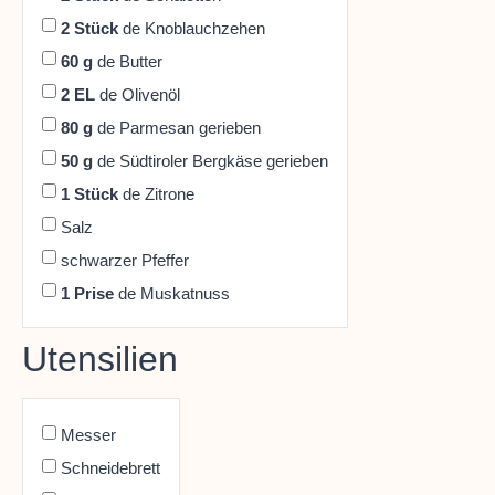
2
Stück
de Knoblauchzehen
60
g
de Butter
2
EL
de Olivenöl
80
g
de Parmesan gerieben
50
g
de Südtiroler Bergkäse gerieben
1
Stück
de Zitrone
Salz
schwarzer Pfeffer
1
Prise
de Muskatnuss
Utensilien
Messer
Schneidebrett