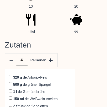
10
20
mittel
€€
Zutaten
–
+
Personen
320
g
de Arborio-Reis
500
g
de grüner Spargel
1
l
de Gemüsebrühe
150
ml
de Weißwein trocken
2
Stück
de Schalotten