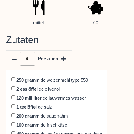
mittel
€€
Zutaten
–
+
Personen
250
gramm
de weizenmehl type 550
2
esslöffel
de olivenöl
120
milliliter
de lauwarmes wasser
1
teelöffel
de salz
200
gramm
de sauerrahm
100
gramm
de frischkäse
400
gramm
de weißer spargel aus der dose