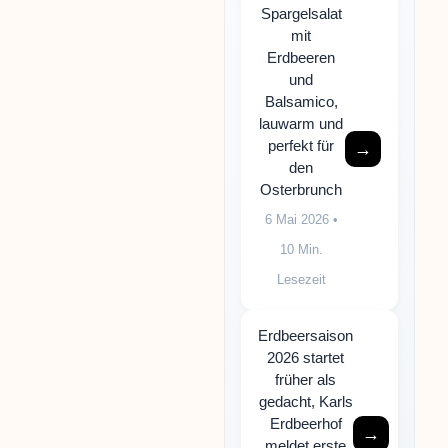
Spargelsalat
mit
Erdbeeren
und
Balsamico,
lauwarm und
perfekt für
→
den
Osterbrunch
6 Mai 2026
•
10 Min.
Lesezeit
Erdbeersaison
2026 startet
früher als
gedacht, Karls
Erdbeerhof
→
meldet erste