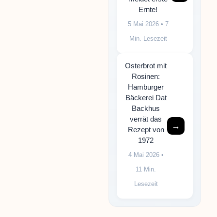
Ernte!
5 Mai 2026
• 7
Min. Lesezeit
Osterbrot mit
Rosinen:
Hamburger
Bäckerei Dat
Backhus
verrät das
→
Rezept von
1972
4 Mai 2026
•
11 Min.
Lesezeit