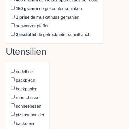
150
gramm
de gekochter schinken
1
prise
de muskatnuss gemahlen
schwarzer pfeffer
2
esslöffel
de getrockneter schnittlauch
Utensilien
nudelholz
backblech
backpapier
rührschüssel
schneebesen
pizzaschneider
backstein