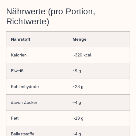
Nährwerte (pro Portion,
Richtwerte)
Nährstoff
Menge
Kalorien
~320 kcal
Eiweiß
~9 g
Kohlenhydrate
~28 g
davon Zucker
~4 g
Fett
~19 g
Ballaststoffe
~4 g