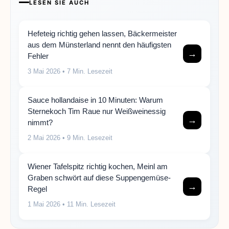
LESEN SIE AUCH
Hefeteig richtig gehen lassen, Bäckermeister
aus dem Münsterland nennt den häufigsten
→
Fehler
3 Mai 2026
• 7 Min. Lesezeit
Sauce hollandaise in 10 Minuten: Warum
Sternekoch Tim Raue nur Weißweinessig
→
nimmt?
2 Mai 2026
• 9 Min. Lesezeit
Wiener Tafelspitz richtig kochen, Meinl am
Graben schwört auf diese Suppengemüse-
→
Regel
1 Mai 2026
• 11 Min. Lesezeit