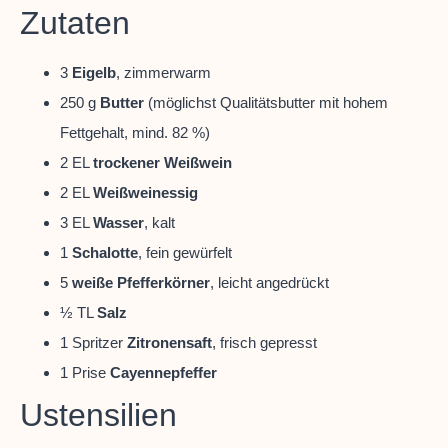
Zutaten
3
Eigelb
, zimmerwarm
250 g
Butter
(möglichst Qualitätsbutter mit hohem
Fettgehalt, mind. 82 %)
2 EL
trockener Weißwein
2 EL
Weißweinessig
3 EL
Wasser
, kalt
1
Schalotte
, fein gewürfelt
5
weiße Pfefferkörner
, leicht angedrückt
½ TL
Salz
1 Spritzer
Zitronensaft
, frisch gepresst
1 Prise
Cayennepfeffer
Ustensilien