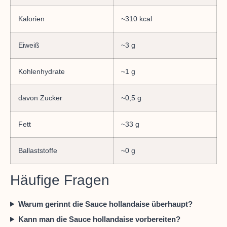
Kalorien
~310 kcal
Eiweiß
~3 g
Kohlenhydrate
~1 g
davon Zucker
~0,5 g
Fett
~33 g
Ballaststoffe
~0 g
Häufige Fragen
Warum gerinnt die Sauce hollandaise überhaupt?
Kann man die Sauce hollandaise vorbereiten?