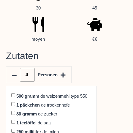
30
45
moyen
€€
Zutaten
–
+
Personen
500
gramm
de weizenmehl type 550
1
päckchen
de trockenhefe
80
gramm
de zucker
1
teelöffel
de salz
250
milliliter
de milch