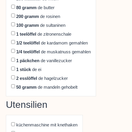
80
gramm
de butter
200
gramm
de rosinen
100
gramm
de sultaninen
1
teelöffel
de zitronenschale
1/2
teelöffel
de kardamom gemahlen
1/4
teelöffel
de muskatnuss gemahlen
1
päckchen
de vanillezucker
1
stück
de ei
2
esslöffel
de hagelzucker
50
gramm
de mandeln gehobelt
Utensilien
küchenmaschine mit knethaken