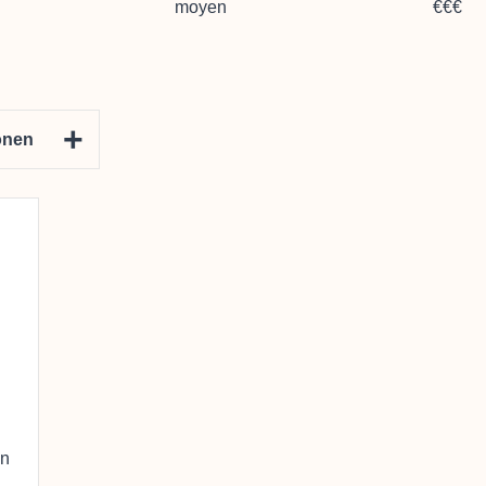
moyen
€€€
+
onen
en