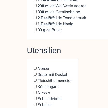
200
ml
de Weißwein trocken
300
ml
de Gemüsebrühe
2
Esslöffel
de Tomatenmark
1
Esslöffel
de Honig
30
g
de Butter
Utensilien
Mörser
Bräter mit Deckel
Fleischthermometer
Küchengarn
Messer
Schneidebrett
Schüssel