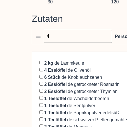
30
120
Zutaten
–
Pers
2
kg
de Lammkeule
4
Esslöffel
de Olivenöl
6
Stück
de Knoblauchzehen
2
Esslöffel
de getrockneter Rosmarin
2
Esslöffel
de getrockneter Thymian
1
Teelöffel
de Wacholderbeeren
1
Teelöffel
de Senfpulver
1
Teelöffel
de Paprikapulver edelsüß
1
Teelöffel
de schwarzer Pfeffer gemahl
2
Teelöffel
de Meersalz