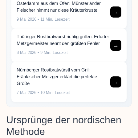
Osterlamm aus dem Ofen: Münsterländer
Fleischer nimmt nur diese Kräuterkruste
→
9 Mai 2026
• 11 Min. Lesezeit
Thüringer Rostbratwurst richtig grillen: Erfurter
Metzgermeister nennt den größten Fehler
→
8 Mai 2026
• 9 Min. Lesezeit
Nürnberger Rostbratwürstl vom Grill:
Fränkischer Metzger erklärt die perfekte
→
Größe
7 Mai 2026
• 10 Min. Lesezeit
Ursprünge der nordischen
Methode