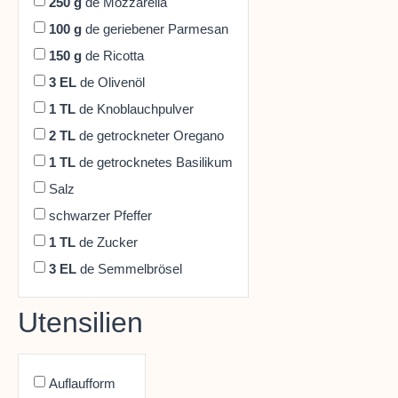
250
g
de Mozzarella
100
g
de geriebener Parmesan
150
g
de Ricotta
3
EL
de Olivenöl
1
TL
de Knoblauchpulver
2
TL
de getrockneter Oregano
1
TL
de getrocknetes Basilikum
Salz
schwarzer Pfeffer
1
TL
de Zucker
3
EL
de Semmelbrösel
Utensilien
Auflaufform