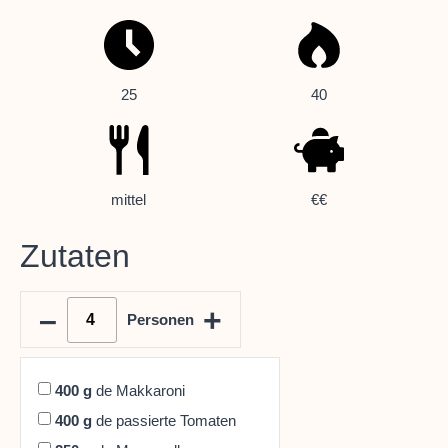
25
40
mittel
€€
Zutaten
–
+
Personen
400
g
de Makkaroni
400
g
de passierte Tomaten