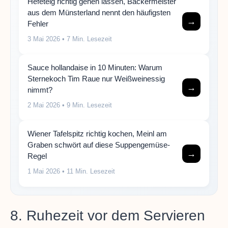
Hefeteig richtig gehen lassen, Bäckermeister
aus dem Münsterland nennt den häufigsten
→
Fehler
3 Mai 2026
• 7 Min. Lesezeit
Sauce hollandaise in 10 Minuten: Warum
Sternekoch Tim Raue nur Weißweinessig
→
nimmt?
2 Mai 2026
• 9 Min. Lesezeit
Wiener Tafelspitz richtig kochen, Meinl am
Graben schwört auf diese Suppengemüse-
→
Regel
1 Mai 2026
• 11 Min. Lesezeit
8. Ruhezeit vor dem Servieren