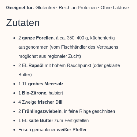
Geeignet für:
Glutenfrei · Reich an Proteinen · Ohne Laktose
Zutaten
2
ganze Forellen
, à ca. 350–400 g, küchenfertig
ausgenommen (vom Fischhändler des Vertrauens,
möglichst aus regionaler Zucht)
2 EL
Rapsöl
mit hohem Rauchpunkt (oder geklärte
Butter)
1 TL
grobes Meersalz
1
Bio-Zitrone
, halbiert
4 Zweige
frischer Dill
2
Frühlingszwiebeln
, in feine Ringe geschnitten
1 EL
kalte Butter
zum Fertigstellen
Frisch gemahlener
weißer Pfeffer