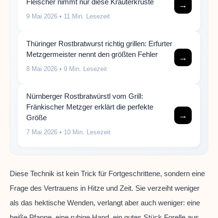
Fleischer nimmt nur diese Kräuterkruste
→
9 Mai 2026
• 11 Min. Lesezeit
Thüringer Rostbratwurst richtig grillen: Erfurter
Metzgermeister nennt den größten Fehler
→
8 Mai 2026
• 9 Min. Lesezeit
Nürnberger Rostbratwürstl vom Grill:
Fränkischer Metzger erklärt die perfekte
→
Größe
7 Mai 2026
• 10 Min. Lesezeit
Diese Technik ist kein Trick für Fortgeschrittene, sondern eine
Frage des Vertrauens in Hitze und Zeit. Sie verzeiht weniger
als das hektische Wenden, verlangt aber auch weniger: eine
heiße Pfanne, eine ruhige Hand, ein gutes Stück Forelle aus