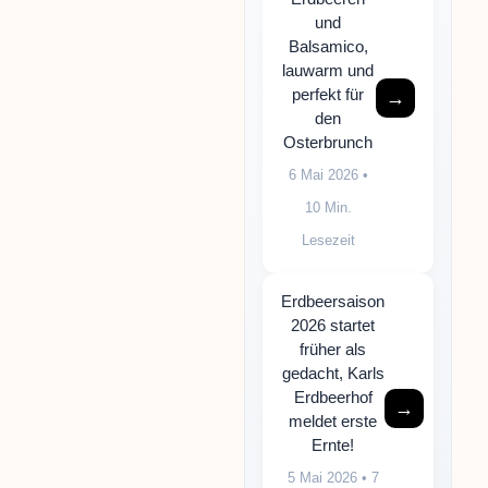
und
Balsamico,
lauwarm und
perfekt für
→
den
Osterbrunch
6 Mai 2026
•
10 Min.
Lesezeit
Erdbeersaison
2026 startet
früher als
gedacht, Karls
Erdbeerhof
→
meldet erste
Ernte!
5 Mai 2026
• 7