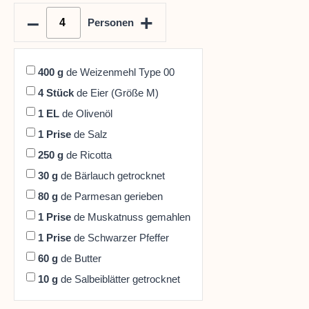
–
+
Personen
400
g
de Weizenmehl Type 00
4
Stück
de Eier (Größe M)
1
EL
de Olivenöl
1
Prise
de Salz
250
g
de Ricotta
30
g
de Bärlauch getrocknet
80
g
de Parmesan gerieben
1
Prise
de Muskatnuss gemahlen
1
Prise
de Schwarzer Pfeffer
60
g
de Butter
10
g
de Salbeiblätter getrocknet