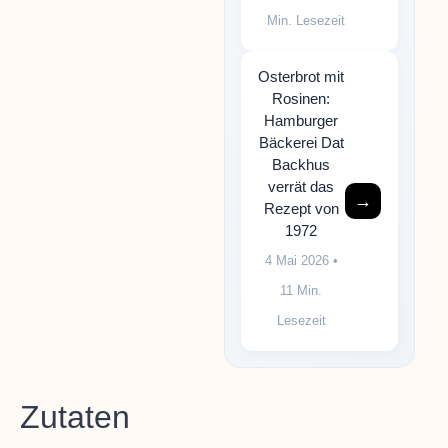
Min. Lesezeit
Osterbrot mit
Rosinen:
Hamburger
Bäckerei Dat
Backhus
verrät das
→
Rezept von
1972
4 Mai 2026
•
11 Min.
Lesezeit
Zutaten