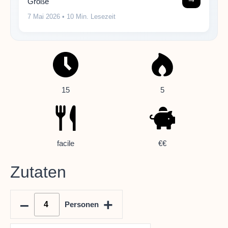
Größe
7 Mai 2026
• 10 Min. Lesezeit
15
5
facile
€€
Zutaten
–
+
Personen