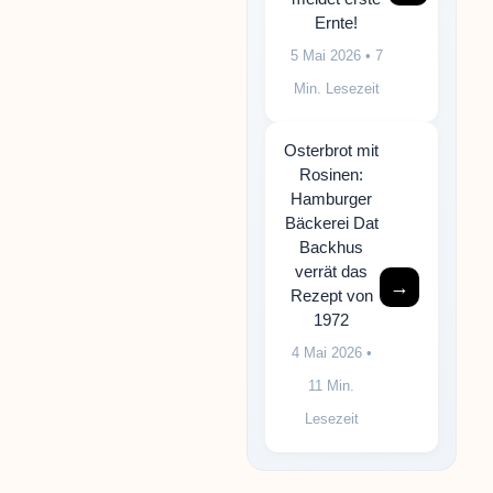
Ernte!
5 Mai 2026
• 7
Min. Lesezeit
Osterbrot mit
Rosinen:
Hamburger
Bäckerei Dat
Backhus
verrät das
→
Rezept von
1972
4 Mai 2026
•
11 Min.
Lesezeit