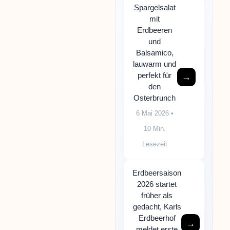
Spargelsalat
mit
Erdbeeren
und
Balsamico,
lauwarm und
perfekt für
→
den
Osterbrunch
6 Mai 2026
•
10 Min.
Lesezeit
Erdbeersaison
2026 startet
früher als
gedacht, Karls
Erdbeerhof
→
meldet erste